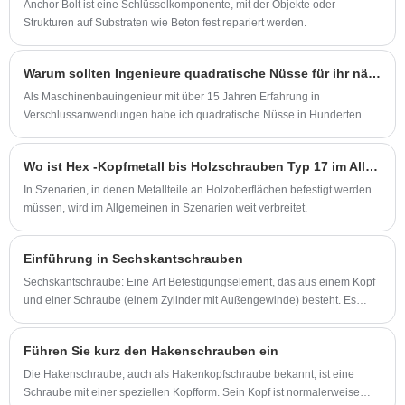
Anchor Bolt ist eine Schlüsselkomponente, mit der Objekte oder
Strukturen auf Substraten wie Beton fest repariert werden.
Warum sollten Ingenieure quadratische Nüsse für ihr nächstes Projekt in Betracht ziehen?
Als Maschinenbauingenieur mit über 15 Jahren Erfahrung in
Verschlussanwendungen habe ich quadratische Nüsse in Hunderten
von Industrie- und Bauprojekten angegeben. Was macht diese oft
übersehenen Komponenten in bestimmten Anwendungen so wertvoll?
Wo ist Hex -Kopfmetall bis Holzschrauben Typ 17 im Allgemeinen verwendet?
Lassen Sie mich professionelle Erkenntnisse über Dowson Square Nuts
und wenn sie ihre sechseckigen Gegenstücke übertreffen.
In Szenarien, in denen Metallteile an Holzoberflächen befestigt werden
müssen, wird im Allgemeinen in Szenarien weit verbreitet.
Einführung in Sechskantschrauben
Sechskantschraube: Eine Art Befestigungselement, das aus einem Kopf
und einer Schraube (einem Zylinder mit Außengewinde) besteht. Es
muss mit einer Mutter kombiniert werden und dient zur Befestigung
zweier Teile mit Durchgangslöchern.
Führen Sie kurz den Hakenschrauben ein
Die Hakenschraube, auch als Hakenkopfschraube bekannt, ist eine
Schraube mit einer speziellen Kopfform. Sein Kopf ist normalerweise